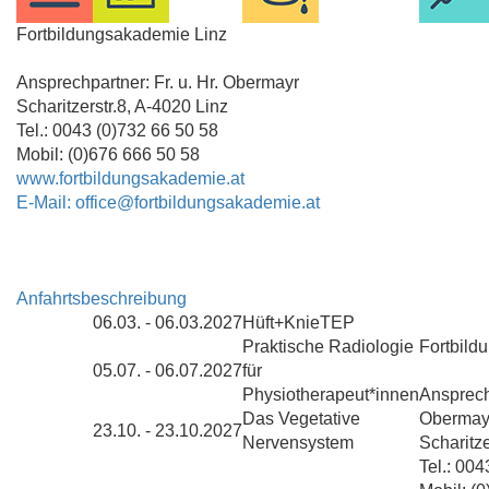
Fortbildungsakademie Linz
Ansprechpartner: Fr. u. Hr. Obermayr
Scharitzerstr.8, A-4020 Linz
Tel.: 0043 (0)732 66 50 58
Mobil: (0)676 666 50 58
www.fortbildungsakademie.at
E-Mail: office@fortbildungsakademie.at
Anfahrtsbeschreibung
06.03. - 06.03.2027
Hüft+KnieTEP
Praktische Radiologie
Fortbild
05.07. - 06.07.2027
für
Physiotherapeut*innen
Ansprechp
Das Vegetative
Obermay
23.10. - 23.10.2027
Nervensystem
Scharitze
Tel.: 00