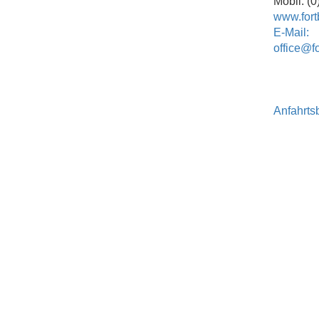
Mobil: (
www.fort
E-Mail:
office@f
Anfahrts