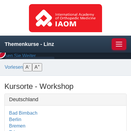
Schulter
—
Manuelle
Therapie
und
die
Strukturen
darunter
Themenkurse - Linz
Navig
Lesen Sie Weiter
BEHANDLUNG
ANATOMIE
-
+
Vorlesen
A
A
Kursorte - Workshop
Deutschland
Bad Birnbach
Berlin
Bremen