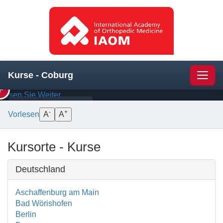
Schulter
—
Manuelle
Therapie
und
die
Strukturen
darunter
Kurse - Coburg
Navig
Lesen Sie Weiter
BEHANDLUNG
ANATOMIE
-
+
Vorlesen
A
A
Kursorte - Kurse
Deutschland
Aschaffenburg am Main
Bad Wörishofen
Berlin